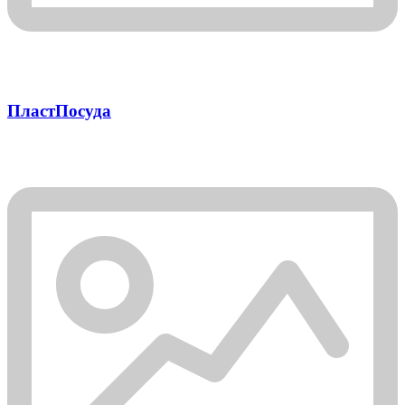
ПластПосуда