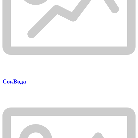
СокВода