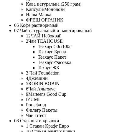
Кава натуральна (250 грам)
Капсули/Монодози
Наша Марка
ФРЕШ ОРГАНИК
05 Кофе растворимый
07 Чай натуральный и пакетированый
12ЧАЙ Небокрай
2Чай TEAHOUSE
Теахаус 50г/100г
Теахаус Бренд
Теахаус Пакет
Теахаус Фасовка
Техаус ЖБ
3 Чай Foundation
4Джемини
5ROBIN BOBIN
6Чай Альтхаус
9Marteens Good Cup
IZUMI
Ронафилд
Фильтр Пакеты
Чай тітест
08 Стаканы и крышки
1 Стакан Крафт Евро
10 Стакан Бамбук щічки