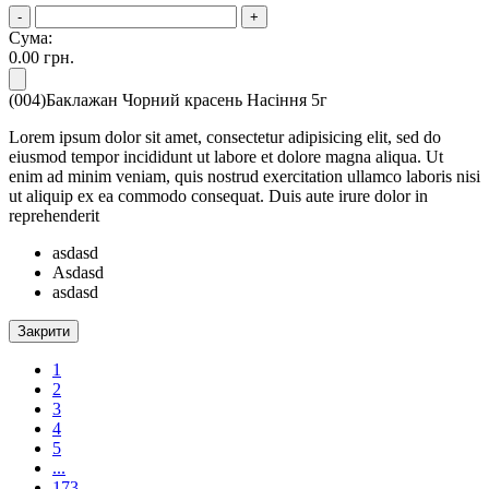
-
+
Сума:
0.00
грн.
(004)Баклажан Чорний красень Насіння 5г
Lorem ipsum dolor sit amet, consectetur adipisicing elit, sed do
eiusmod tempor incididunt ut labore et dolore magna aliqua. Ut
enim ad minim veniam, quis nostrud exercitation ullamco laboris nisi
ut aliquip ex ea commodo consequat. Duis aute irure dolor in
reprehenderit
asdasd
Asdasd
asdasd
Закрити
1
2
3
4
5
...
173