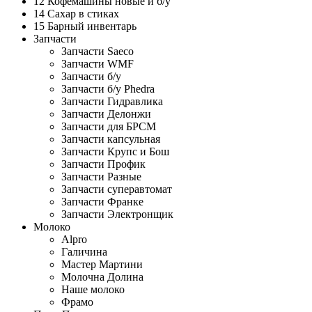
12 Кофемашины новые и б/у
14 Сахар в стиках
15 Барный инвентарь
Запчасти
Запчасти Saeco
Запчасти WMF
Запчасти б/у
Запчасти б/у Phedra
Запчасти Гидравлика
Запчасти Делонжи
Запчасти для БРСМ
Запчасти капсульная
Запчасти Крупс и Бош
Запчасти Профик
Запчасти Разные
Запчасти суперавтомат
Запчасти Франке
Запчасти Электронщик
Молоко
Alpro
Галичина
Мастер Мартини
Молочна Долина
Наше молоко
Фрамо