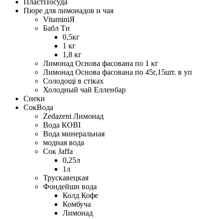
ПластПосуда
Пюре для лимонадов и чая
VitaminiЯ
Бабл Ти
0,5кг
1 кг
1,8 кг
Лимонад Основа фасована по 1 кг
Лимонад Основа фасована по 45г,15шт. в уп
Солодощі в стіках
Холодный чай Елленбар
Снеки
СокВода
Zedazeni Лимонад
Вода КОВІ
Вода минеральная
модная вода
Сок Jaffa
0,25л
1л
Трускавецкая
Фондейшн вода
Колд Кофе
Комбуча
Лимонад