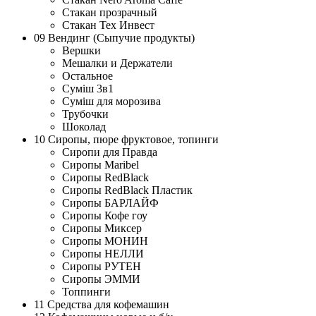
Стакан прозрачный
Стакан Тех Инвест
09 Вендинг (Сыпучие продукты)
Вершки
Мешалки и Держатели
Остальное
Суміш 3в1
Суміш для морозива
Трубочки
Шоколад
10 Сиропы, пюре фруктовое, топинги
Сиропи для Правда
Сиропы Maribel
Сиропы RedBlack
Сиропы RedBlack Пластик
Сиропы БАРЛАЙФ
Сиропы Кофе гоу
Сиропы Миксер
Сиропы МОНИН
Сиропы НЕЛЛИ
Сиропы РУТЕН
Сиропы ЭММИ
Топпинги
11 Средства для кофемашин