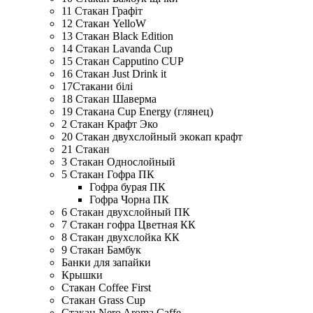
11 Стакан Графіт
12 Стакан YelloW
13 Стакан Black Edition
14 Стакан Lavanda Cup
15 Стакан Cаpputino CUP
16 Стакан Just Drink it
17Стакани білі
18 Стакан Шаверма
19 Стакана Cup Energy (глянец)
2 Стакан Крафт Эко
20 Стакан двухслойный экокап крафт
21 Стакан
3 Стакан Однослойный
5 Стакан Гофра ПК
Гофра бурая ПК
Гофра Чорна ПК
6 Стакан двухслойный ПК
7 Стакан гофра Цветная КК
8 Стакан двухслойка КК
9 Стакан Бамбук
Банки для запайки
Крышки
Стакан Coffee First
Стакан Grass Cup
Стакан Nero Aroma Caffe